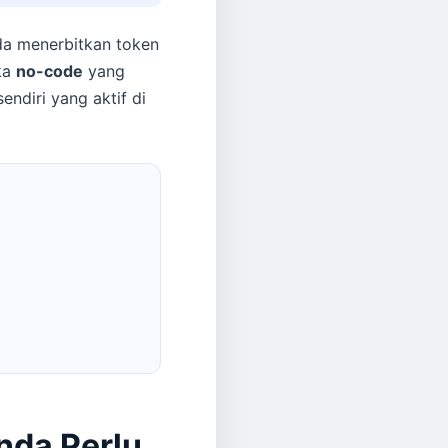
a menerbitkan token
ka
no-code
yang
endiri yang aktif di
nda Perlu