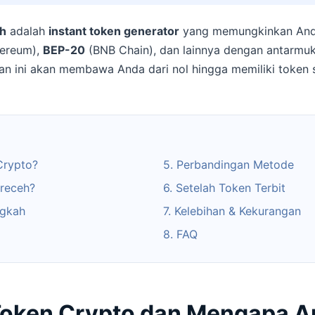
h
adalah
instant token generator
yang memungkinkan And
ereum),
BEP-20
(BNB Chain), dan lainnya dengan antarmu
uan ini akan membawa Anda dari nol hingga memiliki token s
Crypto?
5. Perbandingan Metode
oreceh?
6. Setelah Token Terbit
ngkah
7. Kelebihan & Kekurangan
8. FAQ
Token Crypto dan Mengapa A