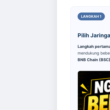
LANGKAH 1
Pilih Jarin
Langkah pertam
mendukung beber
BNB Chain (BSC