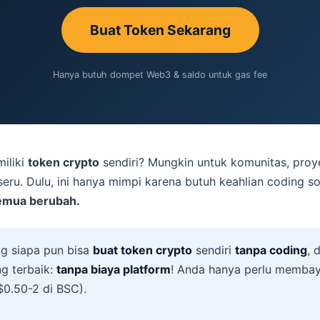
Buat Token Sekarang
Hanya butuh dompet Web3 & saldo untuk gas fee
iliki
token crypto
sendiri? Mungkin untuk komunitas, proye
eru. Dulu, ini hanya mimpi karena butuh keahlian coding so
semua berubah.
g siapa pun bisa
buat token crypto
sendiri
tanpa coding
, 
ng terbaik:
tanpa biaya platform
! Anda hanya perlu membay
 $0.50-2 di BSC).