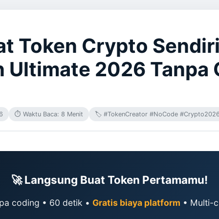
t Token Crypto Sendiri
 Ultimate 2026 Tanpa 
26
⏱️ Waktu Baca: 8 Menit
🏷️ #TokenCreator #NoCode #Crypto202
🚀 Langsung Buat Token Pertamamu!
pa coding • 60 detik •
Gratis biaya platform
• Multi-c