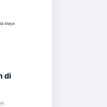
da biaya
 di
om
.