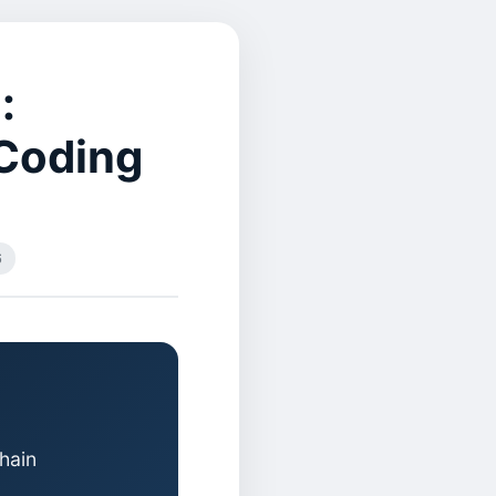
:
Coding
6
hain